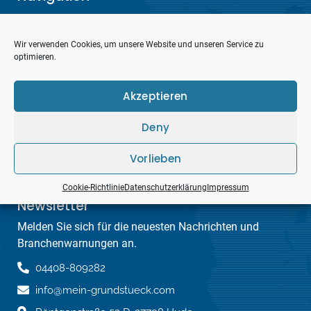
Home
Wir verwenden Cookies, um unsere Website und unseren Service zu
Impressum
optimieren.
Datenschutzerklärung
Akzeptieren
Cookie-Richtlinie (EU)
Deny
Kontaktinformation
Vorlieben
Cookie-Richtlinie
Datenschutzerklärung
Impressum
Newsletter
Melden Sie sich für die neuesten Nachrichten und
Branchenwarnungen an.
04408-809282
info@mein-grundstueck.com